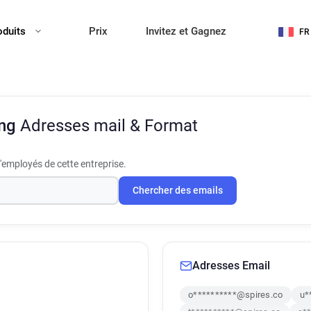
oduits
Prix
Invitez et Gagnez
FR
ing
Adresses mail & Format
'employés de cette entreprise.
Chercher des emails
Adresses Email
o**********@spires.co
u*