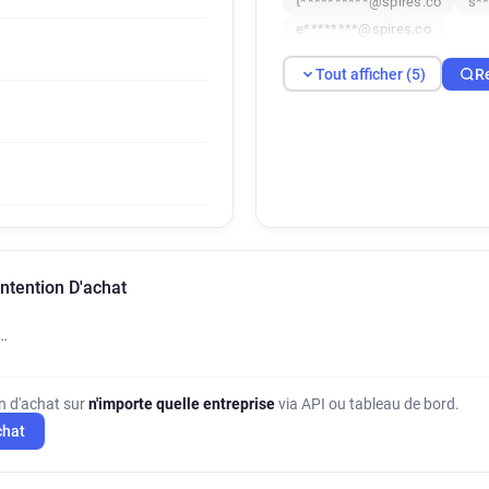
t**********@spires.co
s*
e********@spires.co
Tout afficher (5)
R
intention D'achat
…
on d'achat sur
n'importe quelle entreprise
via API ou tableau de bord.
chat