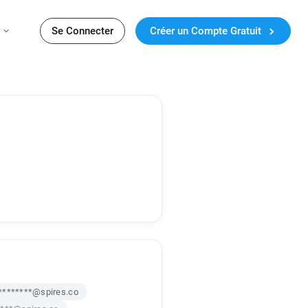
Se Connecter
Créer un Compte Gratuit
********@spires.co