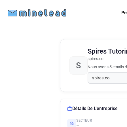
Pr
Spires Tutor
spires.co
S
Nous avons
5
emails d
Détails De L'entreprise
SECTEUR
—