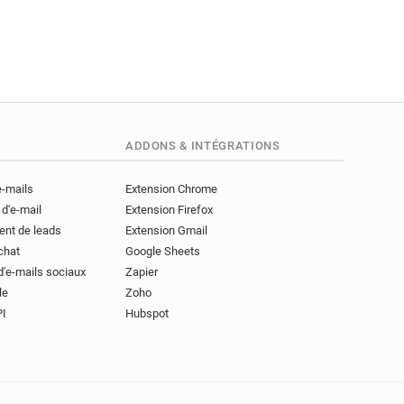
ADDONS & INTÉGRATIONS
e-mails
Extension Chrome
 d'e-mail
Extension Firefox
ent de leads
Extension Gmail
achat
Google Sheets
d'e-mails sociaux
Zapier
le
Zoho
PI
Hubspot