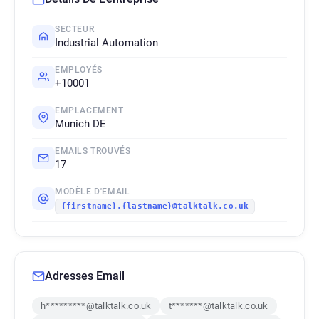
SECTEUR
Industrial Automation
EMPLOYÉS
+10001
EMPLACEMENT
Munich DE
EMAILS TROUVÉS
17
MODÈLE D'EMAIL
{firstname}.{lastname}@talktalk.co.uk
Adresses Email
h*********@talktalk.co.uk
t*******@talktalk.co.uk