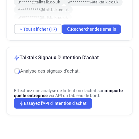
u******@talktalk.co.uk
w**********@talktalk.co.uk
r***********@talktalk.co.uk
e**********@talktalk.co.uk
g*********@talktalk.co.uk
Tout afficher (17)
Rechercher des emails
v***********@talktalk.co.uk
w*******@talktalk.co.uk
z********@talktalk.co.uk
u***********@talktalk.co.uk
u*******@talktalk.co.uk
j**********@talktalk.co.uk
Talktalk Signaux D'intention D'achat
m*********@talktalk.co.uk
t********@talktalk.co.uk
Analyse des signaux d'achat…
d**********@talktalk.co.uk
z*********@talktalk.co.uk
Effectuez une analyse de l'intention d'achat sur
n'importe
quelle entreprise
via API ou tableau de bord.
Essayez l'API d'intention d'achat