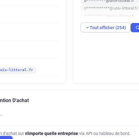
d**********@univ-littoral.fr
n************@univ-littoral.fr
t***********@univ-littoral.fr
r*******@univ-littoral.fr
q*
Tout afficher (254)
i******@univ-littoral.fr
x**
a**********@univ-littoral.fr
p***********@univ-littoral.fr
x**********@univ-littoral.fr
o**********@univ-littoral.fr
univ-littoral.fr
g********@univ-littoral.fr
p*********@univ-littoral.fr
q******@univ-littoral.fr
j**
q************@univ-littoral.fr
ention D'achat
z********@univ-littoral.fr
n
g*****@univ-littoral.fr
g***
…
x***********@univ-littoral.fr
o**********@univ-littoral.fr
m******@univ-littoral.fr
t*
on d'achat sur
n'importe quelle entreprise
via API ou tableau de bord.