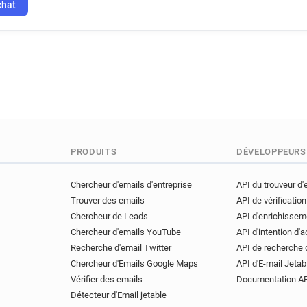
p*****@univ-littoral.fr
m***
chat
k*********@univ-littoral.fr
b******@univ-littoral.fr
a**
x********@univ-littoral.fr
s
f******@univ-littoral.fr
y**
s**********@univ-littoral.fr
q***********@univ-littoral.fr
w*********@univ-littoral.fr
k*********@univ-littoral.fr
PRODUITS
DÉVELOPPEURS
h**********@univ-littoral.fr
o******@univ-littoral.fr
o**
Chercheur d'emails d'entreprise
API du trouveur d'
a*******@univ-littoral.fr
b*
Trouver des emails
API de vérification
u********@univ-littoral.fr
Chercheur de Leads
API d'enrichissem
k*****@univ-littoral.fr
h***
Chercheur d'emails YouTube
API d'intention d'
p*****@univ-littoral.fr
m***
Recherche d'email Twitter
API de recherche 
b******@univ-littoral.fr
s**
Chercheur d'Emails Google Maps
API d'E-mail Jetab
d************@univ-littoral.fr
Vérifier des emails
Documentation A
a*****@univ-littoral.fr
m***
Détecteur d'Email jetable