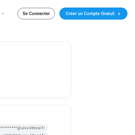
Se Connecter
Créer un Compte Gratuit
*********@univ-littoral.fr