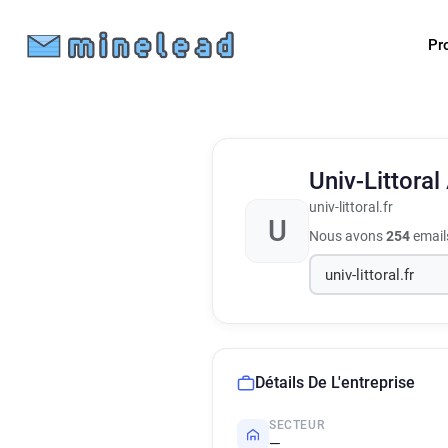
Pr
Univ-Littoral
univ-littoral.fr
U
Nous avons
254
emails
Détails De L'entreprise
SECTEUR
—