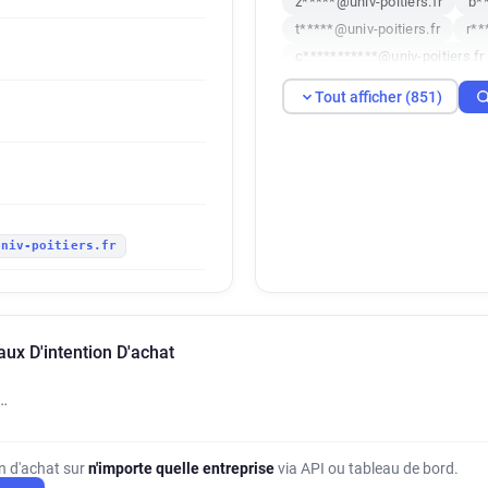
z*****@univ-poitiers.fr
b**
t*****@univ-poitiers.fr
r**
c***********@univ-poitiers.fr
m***********@univ-poitiers.f
Tout afficher (851)
n*******@univ-poitiers.fr
m*********@univ-poitiers.fr
i******@univ-poitiers.fr
b*
p************@univ-poitiers.f
w***********@univ-poitiers.fr
univ-poitiers.fr
l*****@univ-poitiers.fr
u**
m**********@univ-poitiers.fr
s************@univ-poitiers.f
t*******@univ-poitiers.fr
b
aux D'intention D'achat
b*****@univ-poitiers.fr
m*
j*******@univ-poitiers.fr
g
…
y*****@univ-poitiers.fr
w*
u*******@univ-poitiers.fr
t******@univ-poitiers.fr
s*
on d'achat sur
n'importe quelle entreprise
via API ou tableau de bord.