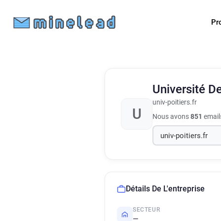
Pr
Université D
univ-poitiers.fr
U
Nous avons
851
emails
Détails De L'entreprise
SECTEUR
—