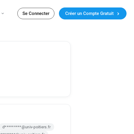
Se Connecter
Créer un Compte Gratuit
d*********@univ-poitiers.fr