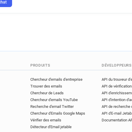
c********@univ-poitiers.fr
chat
r********@univ-poitiers.fr
k*********@univ-poitiers.fr
r************@univ-poitiers.fr
n************@univ-poitiers.f
t********@univ-poitiers.fr
i**********@univ-poitiers.fr
v*******@univ-poitiers.fr
h*******@univ-poitiers.fr
PRODUITS
DÉVELOPPEURS
t**********@univ-poitiers.fr
s************@univ-poitiers.f
Chercheur d'emails d'entreprise
API du trouveur d'
m*********@univ-poitiers.fr
Trouver des emails
API de vérification
y*******@univ-poitiers.fr
Chercheur de Leads
API d'enrichissem
p***********@univ-poitiers.fr
Chercheur d'emails YouTube
API d'intention d'
p*****@univ-poitiers.fr
u*
Recherche d'email Twitter
API de recherche 
f*******@univ-poitiers.fr
r
Chercheur d'Emails Google Maps
API d'E-mail Jetab
h**********@univ-poitiers.fr
Vérifier des emails
Documentation A
y***********@univ-poitiers.fr
Détecteur d'Email jetable