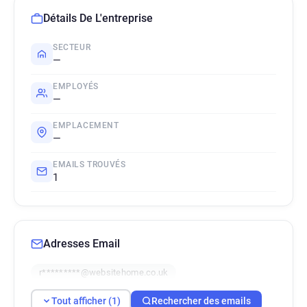
Détails De L'entreprise
SECTEUR
—
EMPLOYÉS
—
EMPLACEMENT
—
EMAILS TROUVÉS
1
Adresses Email
r*********@websitehome.co.uk
Tout afficher (1)
Rechercher des emails