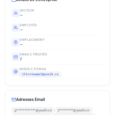
SECTEUR
—
EMPLOYÉS
—
EMPLACEMENT
—
EMAILS TROUVÉS
7
MODÈLE D'EMAIL
{firstname}@youth.cn
Adresses Email
p************@youth.cn
j*********@youth.cn