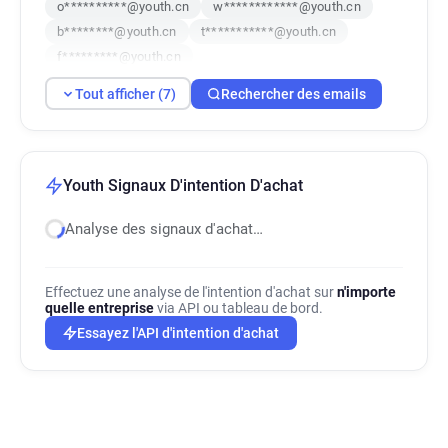
o**********@youth.cn
w************@youth.cn
b********@youth.cn
t***********@youth.cn
f*********@youth.cn
Tout afficher (7)
Rechercher des emails
Youth Signaux D'intention D'achat
Analyse des signaux d'achat…
Effectuez une analyse de l'intention d'achat sur
n'importe
quelle entreprise
via API ou tableau de bord.
Essayez l'API d'intention d'achat