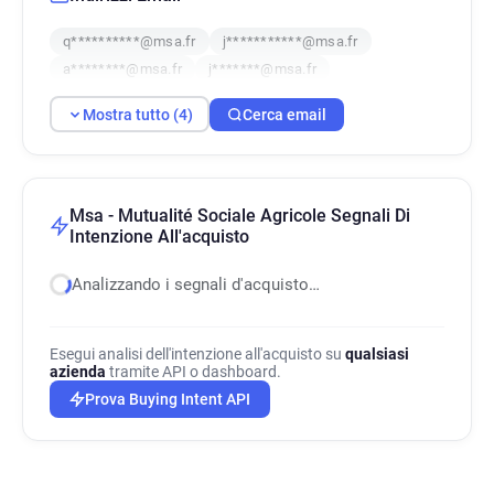
q**********@msa.fr
j***********@msa.fr
a********@msa.fr
j*******@msa.fr
Mostra tutto (4)
Cerca email
Msa - Mutualité Sociale Agricole Segnali Di
Intenzione All'acquisto
Analizzando i segnali d'acquisto…
Esegui analisi dell'intenzione all'acquisto su
qualsiasi
azienda
tramite API o dashboard.
Prova Buying Intent API