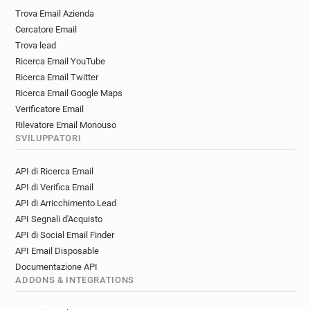
v******@univ-lyon3.fr
h**********@univ-lyon3.fr
Trova Email Azienda
m*******@univ-lyon3.fr
d************@univ-lyon3.fr
Cercatore Email
z*********@univ-lyon3.fr
n**********@univ-lyon3.fr
Trova lead
o**********@univ-lyon3.fr
Ricerca Email YouTube
b************@univ-lyon3.fr
s********@univ-lyon3.fr
Ricerca Email Twitter
i************@univ-lyon3.fr
Ricerca Email Google Maps
k************@univ-lyon3.fr
n********@univ-lyon3.fr
Verificatore Email
b*******@univ-lyon3.fr
z*****@univ-lyon3.fr
Rilevatore Email Monouso
SVILUPPATORI
k*******@univ-lyon3.fr
c******@univ-lyon3.fr
h************@univ-lyon3.fr
API di Ricerca Email
h************@univ-lyon3.fr
u*****@univ-lyon3.fr
API di Verifica Email
l******@univ-lyon3.fr
l*********@univ-lyon3.fr
API di Arricchimento Lead
t*******@univ-lyon3.fr
h**********@univ-lyon3.fr
API Segnali d'Acquisto
z************@univ-lyon3.fr
u******@univ-lyon3.fr
API di Social Email Finder
l********@univ-lyon3.fr
h***********@univ-lyon3.fr
API Email Disposable
n******@univ-lyon3.fr
u************@univ-lyon3.fr
Documentazione API
r******@univ-lyon3.fr
z*****@univ-lyon3.fr
ADDONS & INTEGRATIONS
b*********@univ-lyon3.fr
x********@univ-lyon3.fr