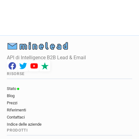
j********@univ-lyon3.fr
s***********@univ-lyon3.fr
d*********@univ-lyon3.fr
k***********@univ-lyon3.fr
w*****@univ-lyon3.fr
l*********@univ-lyon3.fr
n******@univ-lyon3.fr
w*****@univ-lyon3.fr
s******@univ-lyon3.fr
g**********@univ-lyon3.fr
p**********@univ-lyon3.fr
e*********@univ-lyon3.fr
e*******@univ-lyon3.fr
d***********@univ-lyon3.fr
r*********@univ-lyon3.fr
n*******@univ-lyon3.fr
API di Intelligence B2B Lead & Email
q*****@univ-lyon3.fr
a*****@univ-lyon3.fr
t*******@univ-lyon3.fr
u*****@univ-lyon3.fr
RISORSE
r*****@univ-lyon3.fr
b************@univ-lyon3.fr
d********@univ-lyon3.fr
b*****@univ-lyon3.fr
Stato
f***********@univ-lyon3.fr
m********@univ-lyon3.fr
Blog
w***********@univ-lyon3.fr
Prezzi
n***********@univ-lyon3.fr
a*******@univ-lyon3.fr
Riferimenti
c************@univ-lyon3.fr
b*******@univ-lyon3.fr
Contattaci
Indice delle aziende
n*******@univ-lyon3.fr
j********@univ-lyon3.fr
PRODOTTI
k*****@univ-lyon3.fr
h*****@univ-lyon3.fr