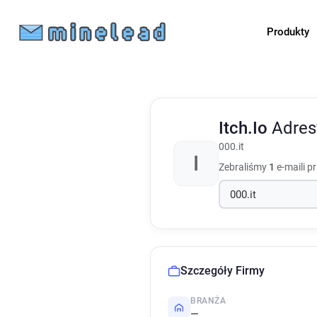
Produkty
Itch.Io
Adres
000.it
I
Zebraliśmy
1
e-maili p
Szczegóły Firmy
BRANŻA
—