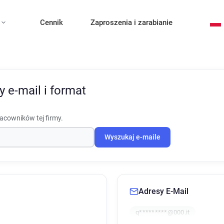
Cennik
Zaproszenia i zarabianie
y e-mail i format
racowników tej firmy.
Wyszukaj e-maile
Adresy E-Mail
q*********@000.it