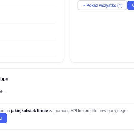
Pokaż wszystko (1)
kupu
ch…
upu na
jakiejkolwiek firmie
za pomocą API lub pulpitu nawigacyjnego.
u