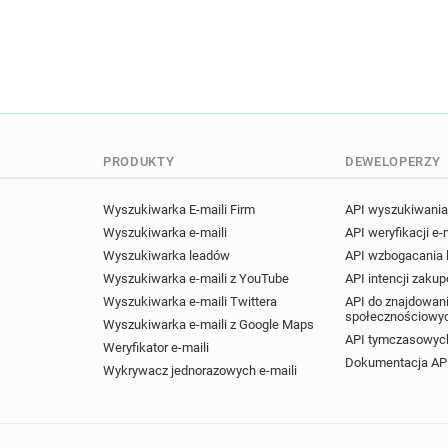
PRODUKTY
DEWELOPERZY
Wyszukiwarka E-maili Firm
API wyszukiwania 
Wyszukiwarka e-maili
API weryfikacji e-
Wyszukiwarka leadów
API wzbogacania
Wyszukiwarka e-maili z YouTube
API intencji zaku
Wyszukiwarka e-maili Twittera
API do znajdowani
społecznościowy
Wyszukiwarka e-maili z Google Maps
API tymczasowych
Weryfikator e-maili
Dokumentacja AP
Wykrywacz jednorazowych e-maili