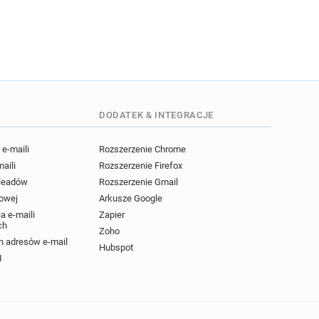
DODATEK & INTEGRACJE
e-maili
Rozszerzenie Chrome
maili
Rozszerzenie Firefox
 leadów
Rozszerzenie Gmail
powej
Arkusze Google
a e-maili
Zapier
ch
Zoho
 adresów e-mail
Hubspot
I