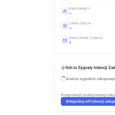
PRACOWNICY
—
LOKALIZACJA
—
ZNALEZIONE E-MAILE
1
Itch.Io Sygnaly Intencji Za
Analiza sygnałów zakupowy
Przeprowadź analizę intencji zak
Wypróbuj API intencji zakup