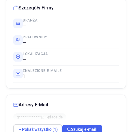
Szczegóły Firmy
BRANŻA
—
PRACOWNICY
—
LOKALIZACJA
—
ZNALEZIONE E-MAILE
1
Adresy E-Mail
q************@1-place.de
Pokaż wszystko (1)
Szukaj e-maili