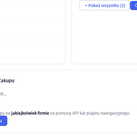
Pokaż wszystko (2)
 Zakupu
ch…
upu na
jakiejkolwiek firmie
za pomocą API lub pulpitu nawigacyjnego.
u