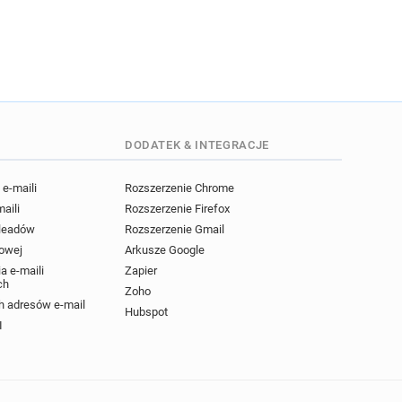
DODATEK & INTEGRACJE
e-maili
Rozszerzenie Chrome
maili
Rozszerzenie Firefox
 leadów
Rozszerzenie Gmail
powej
Arkusze Google
a e-maili
Zapier
ch
Zoho
 adresów e-mail
Hubspot
I