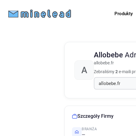
Produkty
Allobebe
Adr
allobebe.fr
A
Zebraliśmy
2
e-maili p
Szczegóły Firmy
BRANŻA
—