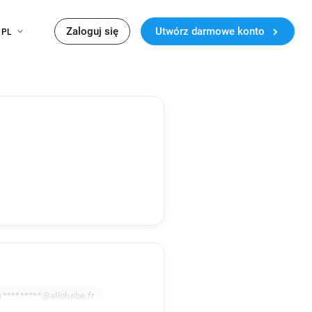
Zaloguj się
Utwórz darmowe konto
PL
s*********@allobebe.fr