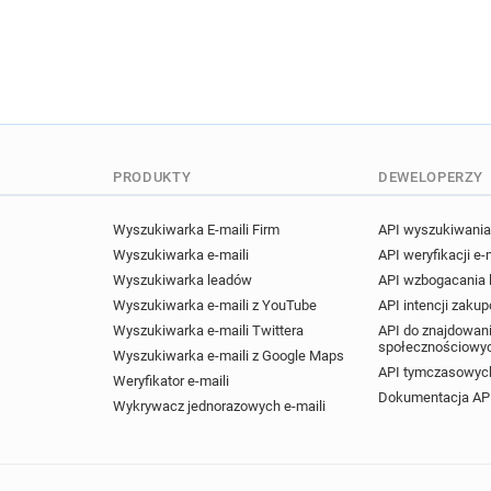
PRODUKTY
DEWELOPERZY
Wyszukiwarka E-maili Firm
API wyszukiwania 
Wyszukiwarka e-maili
API weryfikacji e-
Wyszukiwarka leadów
API wzbogacania
Wyszukiwarka e-maili z YouTube
API intencji zaku
Wyszukiwarka e-maili Twittera
API do znajdowani
społecznościowy
Wyszukiwarka e-maili z Google Maps
API tymczasowych
Weryfikator e-maili
Dokumentacja AP
Wykrywacz jednorazowych e-maili