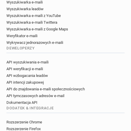
Wyszukiwarka e-maili
d*******@auchandirect.fr
Wyszukiwarka leadów
p************@auchandirect.fr
Wyszukiwarka e-maili z YouTube
x*******@auchandirect.fr
Wyszukiwarka e-maili Twittera
Wyszukiwarka e-maili z Google Maps
Weryfikator e-maili
Wykrywacz jednorazowych e-maili
DEWELOPERZY
API wyszukiwania e-maili
API weryfikacji e-maili
API wzbogacania leadów
API intencji zakupowej
API do znajdowania e-maili społecznościowych
API tymczasowych adresów e-mail
Dokumentacja API
DODATEK & INTEGRACJE
Rozszerzenie Chrome
Rozszerzenie Firefox