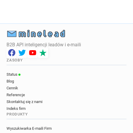
v**********@auchandirect.fr
w********@auchandirect.fr
l***********@auchandirect.fr
z*********@auchandirect.fr
g************@auchandirect.fr
x**********@auchandirect.fr
B2B API inteligencji leadów i e-maili
k*******@auchandirect.fr
j*********@auchandirect.fr
ZASOBY
m**********@auchandirect.fr
s******@auchandirect.fr
Status
x***********@auchandirect.fr
Blog
j*******@auchandirect.fr
Cennik
w**********@auchandirect.fr
Referencje
j******@auchandirect.fr
Skontaktuj się z nami
l**********@auchandirect.fr
Indeks firm
PRODUKTY
a**********@auchandirect.fr
i***********@auchandirect.fr
Wyszukiwarka E-maili Firm
a*****@auchandirect.fr
o*****@auchandirect.fr