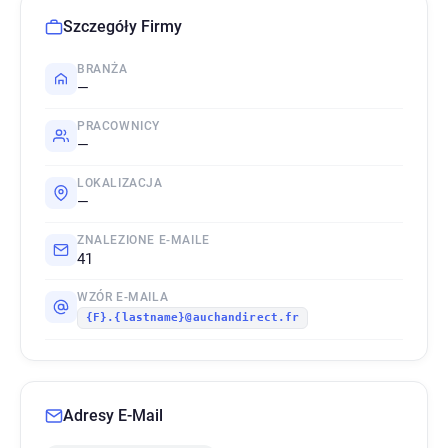
Szczegóły Firmy
BRANŻA
—
PRACOWNICY
—
LOKALIZACJA
—
ZNALEZIONE E-MAILE
41
WZÓR E-MAILA
{F}.{lastname}@auchandirect.fr
Adresy E-Mail