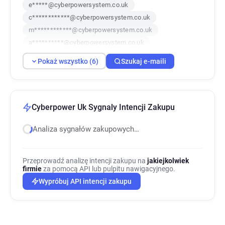
e*****@cyberpowersystem.co.uk
c************@cyberpowersystem.co.uk
m************@cyberpowersystem.co.uk
a**********@cyberpowersystem.co.uk
l*******@cyberpowersystem.co.uk
Pokaż wszystko (6)
Szukaj e-maili
w*****@cyberpowersystem.co.uk
Cyberpower Uk Sygnaly Intencji Zakupu
Analiza sygnałów zakupowych…
Przeprowadź analizę intencji zakupu na
jakiejkolwiek
firmie
za pomocą API lub pulpitu nawigacyjnego.
Wypróbuj API intencji zakupu