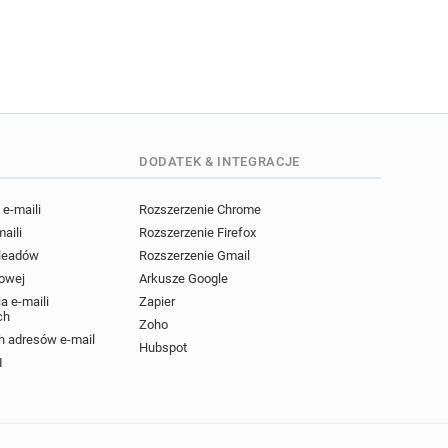
DODATEK & INTEGRACJE
e-maili
Rozszerzenie Chrome
maili
Rozszerzenie Firefox
 leadów
Rozszerzenie Gmail
powej
Arkusze Google
a e-maili
Zapier
ch
Zoho
 adresów e-mail
Hubspot
I