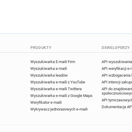
PRODUKTY
DEWELOPERZY
Wyszukiwarka E-maili Firm
API wyszukiwania 
Wyszukiwarka e-maili
API weryfikacji e-
Wyszukiwarka leadów
API wzbogacania
Wyszukiwarka e-maili z YouTube
API intencji zaku
Wyszukiwarka e-maili Twittera
API do znajdowani
społecznościowy
Wyszukiwarka e-maili z Google Maps
API tymczasowych
Weryfikator e-maili
Dokumentacja AP
Wykrywacz jednorazowych e-maili