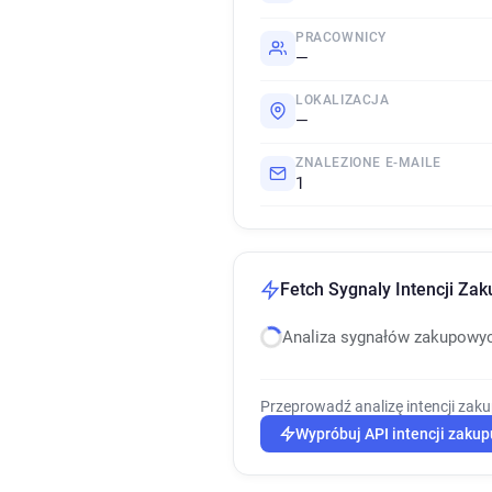
PRACOWNICY
—
LOKALIZACJA
—
ZNALEZIONE E-MAILE
1
Fetch Sygnaly Intencji Za
Analiza sygnałów zakupowy
Przeprowadź analizę intencji zak
Wypróbuj API intencji zakup