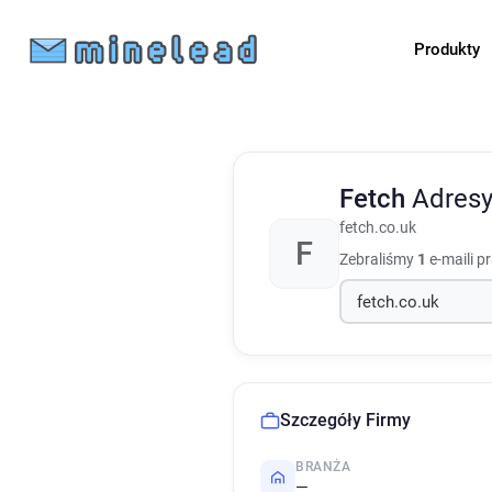
Produkty
Fetch
Adresy
fetch.co.uk
F
Zebraliśmy
1
e-maili p
Szczegóły Firmy
BRANŻA
—