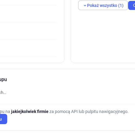
Pokaż wszystko (1)
kupu
ch…
upu na
jakiejkolwiek firmie
za pomocą API lub pulpitu nawigacyjnego.
u