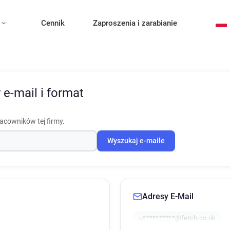
Cennik
Zaproszenia i zarabianie
 e-mail i format
racowników tej firmy.
Wyszukaj e-maile
Adresy E-Mail
u**********@fetch.co.uk