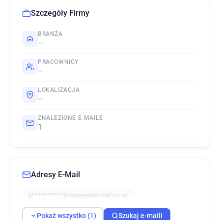
Szczegóły Firmy
BRANŻA
—
PRACOWNICY
—
LOKALIZACJA
—
ZNALEZIONE E-MAILE
1
Adresy E-Mail
g**********@pagepersonnel.co.uk
Pokaż wszystko (1)
Szukaj e-maili