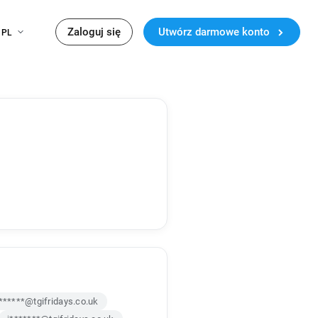
Zaloguj się
Utwórz darmowe konto
PL
******@tgifridays.co.uk