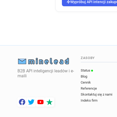
Wypróbuj API intencji zakup
ZASOBY
B2B API inteligencji leadów i e-
Status
maili
Blog
Cennik
Referencje
Skontaktuj się z nami
Indeks firm