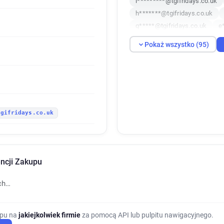
i*********@tgifridays.co.uk
h*******@tgifridays.co.uk
q*****@tgifridays.co.uk
e
v*********@tgifridays.co.uk
Pokaż wszystko (95)
y*****@tgifridays.co.uk
k
g*******@tgifridays.co.uk
o*******@tgifridays.co.uk
k***********@tgifridays.co.u
y***********@tgifridays.co.u
tgifridays.co.uk
j********@tgifridays.co.uk
s******@tgifridays.co.uk
v******@tgifridays.co.uk
h***********@tgifridays.co.u
encji Zakupu
u*****@tgifridays.co.uk
u
g*******@tgifridays.co.uk
ch…
r*********@tgifridays.co.uk
j********@tgifridays.co.uk
m**********@tgifridays.co.u
upu na
jakiejkolwiek firmie
za pomocą API lub pulpitu nawigacyjnego.