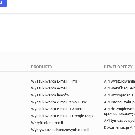
n*********@tgifridays.co.uk
u
l**********@tgifridays.co.uk
z*******@tgifridays.co.uk
u***********@tgifridays.co.u
t**********@tgifridays.co.uk
s********@tgifridays.co.uk
n*******@tgifridays.co.uk
d*********@tgifridays.co.uk
w******@tgifridays.co.uk
PRODUKTY
DEWELOPERZY
s********@tgifridays.co.uk
s********@tgifridays.co.uk
Wyszukiwarka E-maili Firm
API wyszukiwania 
q******@tgifridays.co.uk
Wyszukiwarka e-maili
API weryfikacji e-
j******@tgifridays.co.uk
u
Wyszukiwarka leadów
API wzbogacania
h*******@tgifridays.co.uk
Wyszukiwarka e-maili z YouTube
API intencji zaku
w******@tgifridays.co.uk
Wyszukiwarka e-maili Twittera
API do znajdowani
społecznościowy
j******@tgifridays.co.uk
s
Wyszukiwarka e-maili z Google Maps
API tymczasowych
t*****@tgifridays.co.uk
g*
Weryfikator e-maili
Dokumentacja AP
s**********@tgifridays.co.uk
Wykrywacz jednorazowych e-maili