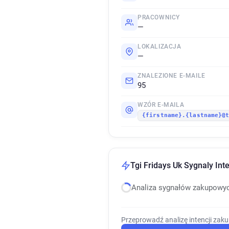
PRACOWNICY
—
LOKALIZACJA
—
ZNALEZIONE E-MAILE
95
WZÓR E-MAILA
{firstname}.{lastname}@
Tgi Fridays Uk Sygnaly Int
Analiza sygnałów zakupowy
Przeprowadź analizę intencji zak