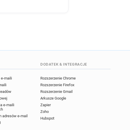
i********@tgifridays.co.uk
n********@tgifridays.co.uk
z*******@tgifridays.co.uk
k
j*******@tgifridays.co.uk
l*******@tgifridays.co.uk
c*********@tgifridays.co.uk
y************@tgifridays.co.uk
h*******@tgifridays.co.uk
w********@tgifridays.co.uk
DODATEK & INTEGRACJE
w*********@tgifridays.co.uk
r*****@tgifridays.co.uk
e-maili
Rozszerzenie Chrome
h*********@tgifridays.co.uk
maili
Rozszerzenie Firefox
***********@tgifridays.co.uk
 leadów
Rozszerzenie Gmail
q************@tgifridays.co.uk
powej
Arkusze Google
q*****@tgifridays.co.uk
a e-maili
Zapier
ch
*****@tgifridays.co.uk
Zoho
 adresów e-mail
***********@tgifridays.co.uk
Hubspot
I