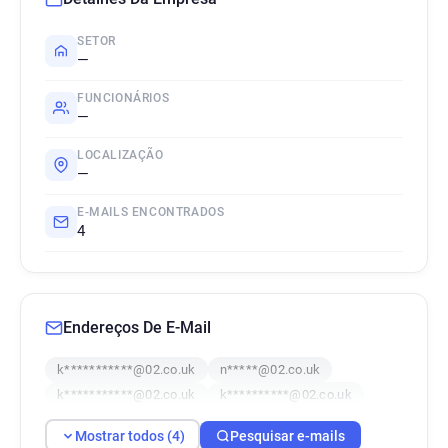
SETOR
—
FUNCIONÁRIOS
—
LOCALIZAÇÃO
—
E-MAILS ENCONTRADOS
4
Endereços De E-Mail
k***********@02.co.uk
n*****@02.co.uk
k***********@02.co.uk
k**********@02.co.uk
Mostrar todos (4)
Pesquisar e-mails