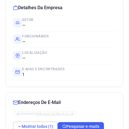
Detalhes Da Empresa
SETOR
—
FUNCIONÁRIOS
—
LOCALIZAÇÃO
—
E-MAILS ENCONTRADOS
1
Endereços De E-Mail
d**********@future-perfect.co.uk
Mostrar todos (1)
Pesquisar e-mails