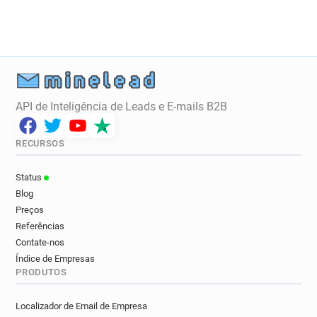
m***********@newham.gov.uk
j*********@newham.gov.uk
y*******@newham.gov.uk
w*******@newham.gov.uk
b***********@newham.gov.uk
m*********@newham.gov.uk
API de Inteligência de Leads e E-mails B2B
h******@newham.gov.uk
r*******@newham.gov.uk
u*********@newham.gov.uk
RECURSOS
j*******@newham.gov.uk
t*********@newham.gov.uk
Status
h******@newham.gov.uk
Blog
c***********@newham.gov.uk
Preços
b*********@newham.gov.uk
a*****@newham.gov.uk
Referências
p**********@newham.gov.uk
Contate-nos
t*******@newham.gov.uk
n*****@newham.gov.uk
Índice de Empresas
PRODUTOS
y***********@newham.gov.uk
h************@newham.gov.uk
Localizador de Email de Empresa
z************@newham.gov.uk