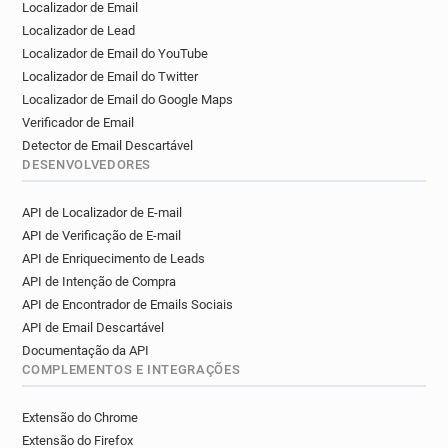
Localizador de Email
p**********@newham.gov.uk
Localizador de Lead
v********@newham.gov.uk
l*****@newham.gov.uk
Localizador de Email do YouTube
c*******@newham.gov.uk
Localizador de Email do Twitter
i********@newham.gov.uk
Localizador de Email do Google Maps
q**********@newham.gov.uk
Verificador de Email
o***********@newham.gov.uk
Detector de Email Descartável
q******@newham.gov.uk
DESENVOLVEDORES
x*********@newham.gov.uk
API de Localizador de E-mail
k************@newham.gov.uk
API de Verificação de E-mail
u*****@newham.gov.uk
y*****@newham.gov.uk
API de Enriquecimento de Leads
g**********@newham.gov.uk
API de Intenção de Compra
h******@newham.gov.uk
q********@newham.gov.uk
API de Encontrador de Emails Sociais
p********@newham.gov.uk
API de Email Descartável
s*******@newham.gov.uk
Documentação da API
f********@newham.gov.uk
u*****@newham.gov.uk
COMPLEMENTOS E INTEGRAÇÕES
x**********@newham.gov.uk
g********@newham.gov.uk
Extensão do Chrome
p***********@newham.gov.uk
Extensão do Firefox