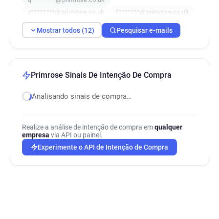
x********@primrose.co.uk
f*******@primrose.co.uk
r*****@primrose.co.uk
n*********@primrose.co.uk
Mostrar todos (12)
Pesquisar e-mails
y**********@primrose.co.uk
n*******@primrose.co.uk
d***********@primrose.co.uk
z***********@primrose.co.uk
Primrose Sinais De Intenção De Compra
g********@primrose.co.uk
Analisando sinais de compra…
Realize a análise de intenção de compra em
qualquer
empresa
via API ou painel.
Experimente o API de Intenção de Compra