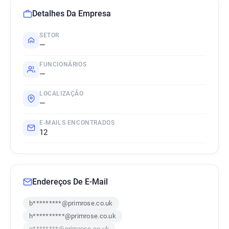
Detalhes Da Empresa
SETOR
—
FUNCIONÁRIOS
—
LOCALIZAÇÃO
—
E-MAILS ENCONTRADOS
12
Endereços De E-Mail
b*********@primrose.co.uk
h**********@primrose.co.uk
q********@primrose.co.uk