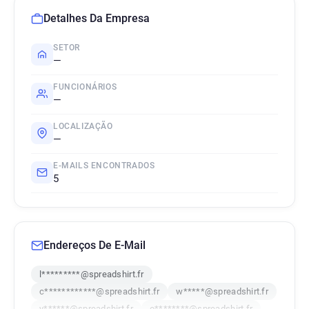
Detalhes Da Empresa
SETOR
—
FUNCIONÁRIOS
—
LOCALIZAÇÃO
—
E-MAILS ENCONTRADOS
5
Endereços De E-Mail
l*********@spreadshirt.fr
c************@spreadshirt.fr
w*****@spreadshirt.fr
y******@spreadshirt.fr
o********@spreadshirt.fr