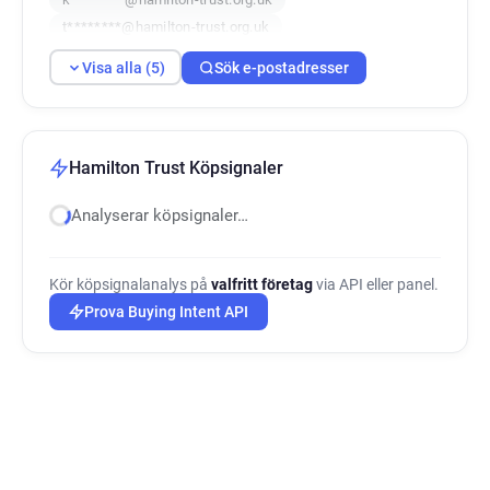
t********@hamilton-trust.org.uk
k*******@hamilton-trust.org.uk
Visa alla (5)
Sök e-postadresser
Hamilton Trust Köpsignaler
Analyserar köpsignaler…
Kör köpsignalanalys på
valfritt företag
via API eller panel.
Prova Buying Intent API