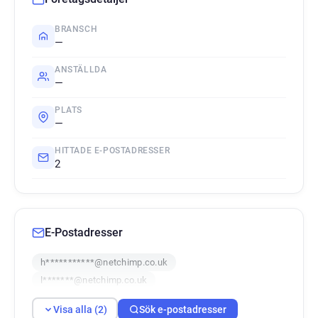
BRANSCH
—
ANSTÄLLDA
—
PLATS
—
HITTADE E-POSTADRESSER
2
E-Postadresser
h***********@netchimp.co.uk
l*******@netchimp.co.uk
Visa alla (2)
Sök e-postadresser