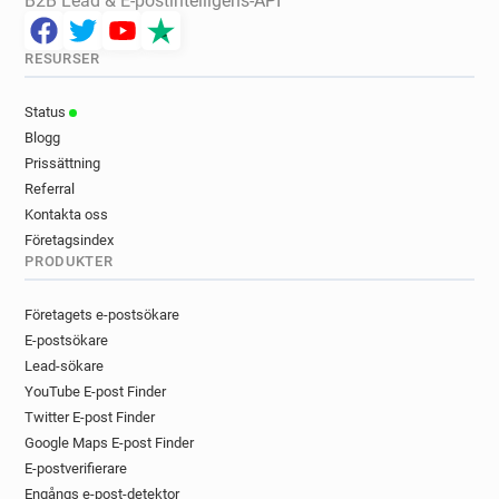
B2B Lead & E-postintelligens-API
RESURSER
Status
Blogg
Prissättning
Referral
Kontakta oss
Företagsindex
PRODUKTER
Företagets e-postsökare
E-postsökare
Lead-sökare
YouTube E-post Finder
Twitter E-post Finder
Google Maps E-post Finder
E-postverifierare
Engångs e-post-detektor