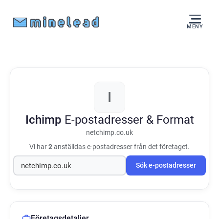
MENY
I
Ichimp
E-postadresser & Format
netchimp.co.uk
Vi har
2
anställdas e-postadresser från det företaget.
Sök e-postadresser
Företagsdetaljer