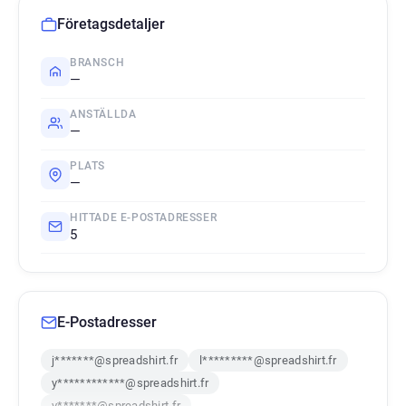
Företagsdetaljer
BRANSCH
—
ANSTÄLLDA
—
PLATS
—
HITTADE E-POSTADRESSER
5
E-Postadresser
j*******@spreadshirt.fr
l*********@spreadshirt.fr
y************@spreadshirt.fr
v*******@spreadshirt.fr