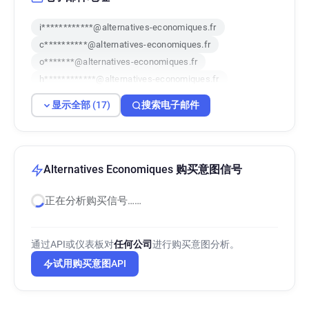
i************@alternatives-economiques.fr
c**********@alternatives-economiques.fr
o*******@alternatives-economiques.fr
h************@alternatives-economiques.fr
f********@alternatives-economiques.fr
显示全部 (17)
搜索电子邮件
s**********@alternatives-economiques.fr
y***********@alternatives-economiques.fr
p*********@alternatives-economiques.fr
j***********@alternatives-economiques.fr
Alternatives Economiques 购买意图信号
n*******@alternatives-economiques.fr
正在分析购买信号……
h*******@alternatives-economiques.fr
r*********@alternatives-economiques.fr
n*******@alternatives-economiques.fr
通过API或仪表板对
任何公司
进行购买意图分析。
b********@alternatives-economiques.fr
试用购买意图API
d******@alternatives-economiques.fr
t***********@alternatives-economiques.fr
f*********@alternatives-economiques.fr