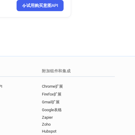
************@bankmellat.ir
试用购买意图API
**********@bankmellat.ir
************@bankmellat.ir
***********@bankmellat.ir
a*****@bankmellat.ir
k*****@bankmellat.ir
*****@bankmellat.ir
n*****@bankmellat.ir
附加组件和集成
I
Chrome扩展
Firefox扩展
Gmail扩展
Google表格
Zapier
Zoho
Hubspot