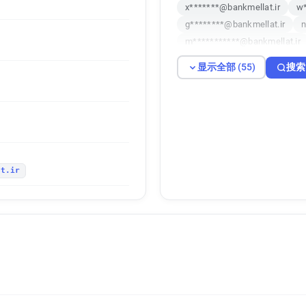
x*******@bankmellat.ir
w*
g********@bankmellat.ir
n
m***********@bankmellat.ir
u********@bankmellat.ir
b
显示全部 (55)
搜索
e************@bankmellat.ir
k**********@bankmellat.ir
p***********@bankmellat.ir
c********@bankmellat.ir
d
m*******@bankmellat.ir
s
p***********@bankmellat.ir
at.ir
c**********@bankmellat.ir
y***********@bankmellat.ir
s*********@bankmellat.ir
z*****@bankmellat.ir
h***
d********@bankmellat.ir
x
z******@bankmellat.ir
t**
i************@bankmellat.ir
v********@bankmellat.ir
f