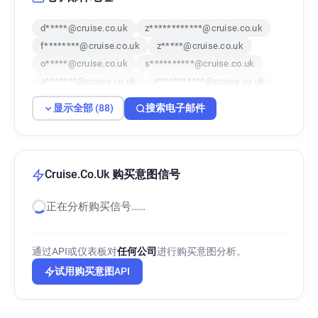
d*****@cruise.co.uk
z************@cruise.co.uk
f********@cruise.co.uk
z*****@cruise.co.uk
o*****@cruise.co.uk
s**********@cruise.co.uk
a*******@cruise.co.uk
i***********@cruise.co.uk
c*****@cruise.co.uk
o********@cruise.co.uk
显示全部 (88)
搜索电子邮件
s************@cruise.co.uk
v********@cruise.co.uk
q*********@cruise.co.uk
h*********@cruise.co.uk
r*****@cruise.co.uk
g***********@cruise.co.uk
t*********@cruise.co.uk
h*******@cruise.co.uk
Cruise.Co.Uk 购买意图信号
w*****@cruise.co.uk
n*******@cruise.co.uk
正在分析购买信号……
m************@cruise.co.uk
d************@cruise.co.uk
j********@cruise.co.uk
s******@cruise.co.uk
k********@cruise.co.uk
通过API或仪表板对
任何公司
进行购买意图分析。
g******@cruise.co.uk
y*********@cruise.co.uk
试用购买意图API
y***********@cruise.co.uk
c********@cruise.co.uk
n************@cruise.co.uk
v******@cruise.co.uk
q*****@cruise.co.uk
p************@cruise.co.uk