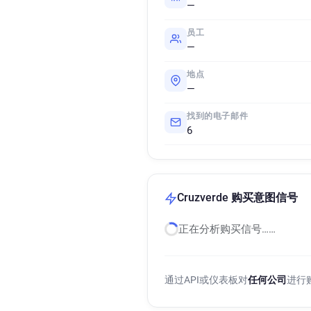
—
员工
—
地点
—
找到的电子邮件
6
Cruzverde 购买意图信号
正在分析购买信号……
通过API或仪表板对
任何公司
进行