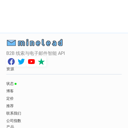
n************@ecologique-solidaire.gouv.fr
k***********@ecologique-solidaire.gouv.fr
b*****@ecologique-solidaire.gouv.fr
i***********@ecologique-solidaire.gouv.fr
q************@ecologique-solidaire.gouv.fr
k**********@ecologique-solidaire.gouv.fr
l********@ecologique-solidaire.gouv.fr
w*******@ecologique-solidaire.gouv.fr
B2B 线索与电子邮件智能 API
q*****@ecologique-solidaire.gouv.fr
资源
状态
博客
定价
推荐
联系我们
公司指数
产品