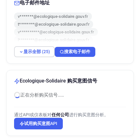
电子邮件地址
v*******@ecologique-solidaire.gouv.fr
t********@ecologique-solidaire.gouv.fr
v**********@ecologique-solidaire.gouv.fr
l********@ecologique-solidaire.gouv.fr
p************@ecologique-solidaire.gouv.fr
显示全部 (25)
搜索电子邮件
a************@ecologique-solidaire.gouv.fr
p**********@ecologique-solidaire.gouv.fr
h********@ecologique-solidaire.gouv.fr
n*********@ecologique-solidaire.gouv.fr
Ecologique-Solidaire 购买意图信号
o**********@ecologique-solidaire.gouv.fr
正在分析购买信号……
q************@ecologique-solidaire.gouv.fr
a**********@ecologique-solidaire.gouv.fr
k************@ecologique-solidaire.gouv.fr
通过API或仪表板对
任何公司
进行购买意图分析。
e***********@ecologique-solidaire.gouv.fr
试用购买意图API
x*****@ecologique-solidaire.gouv.fr
f******@ecologique-solidaire.gouv.fr