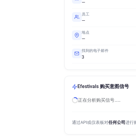
—
员工
—
地点
—
找到的电子邮件
3
Efestivals 购买意图信号
正在分析购买信号……
通过API或仪表板对
任何公司
进行