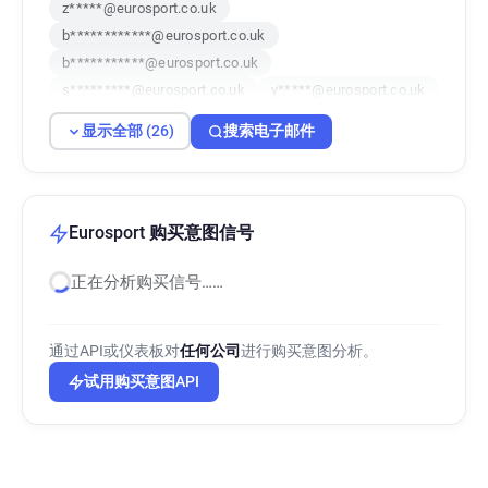
z*****@eurosport.co.uk
b************@eurosport.co.uk
b***********@eurosport.co.uk
s*********@eurosport.co.uk
y*****@eurosport.co.uk
q************@eurosport.co.uk
显示全部 (26)
搜索电子邮件
q*******@eurosport.co.uk
o************@eurosport.co.uk
e**********@eurosport.co.uk
l******@eurosport.co.uk
Eurosport 购买意图信号
g**********@eurosport.co.uk
正在分析购买信号……
v*********@eurosport.co.uk
k************@eurosport.co.uk
d********@eurosport.co.uk
通过API或仪表板对
任何公司
进行购买意图分析。
d******@eurosport.co.uk
y********@eurosport.co.uk
试用购买意图API
l**********@eurosport.co.uk
i******@eurosport.co.uk
t************@eurosport.co.uk
h******@eurosport.co.uk
o*****@eurosport.co.uk