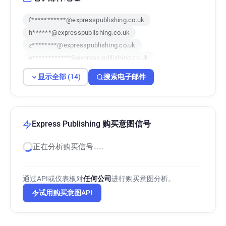
f***********@expresspublishing.co.uk
h******@expresspublishing.co.uk
z********@expresspublishing.co.uk
e************@expresspublishing.co.uk
u**********@expresspublishing.co.uk
显示全部 (14)
搜索电子邮件
y************@expresspublishing.co.uk
n*****@expresspublishing.co.uk
s************@expresspublishing.co.uk
i*******@expresspublishing.co.uk
Express Publishing 购买意图信号
f**********@expresspublishing.co.uk
正在分析购买信号……
r******@expresspublishing.co.uk
q********@expresspublishing.co.uk
d******@expresspublishing.co.uk
通过API或仪表板对
任何公司
进行购买意图分析。
v********@expresspublishing.co.uk
试用购买意图API