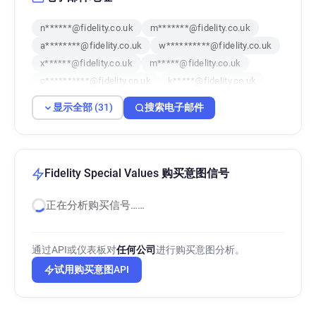
n******@fidelity.co.uk
m*******@fidelity.co.uk
a********@fidelity.co.uk
w**********@fidelity.co.uk
x******@fidelity.co.uk
m*****@fidelity.co.uk
c**********@fidelity.co.uk
k*****@fidelity.co.uk
f*****@fidelity.co.uk
u******@fidelity.co.uk
显示全部 (31)
搜索电子邮件
a*********@fidelity.co.uk
p************@fidelity.co.uk
v**********@fidelity.co.uk
f*****@fidelity.co.uk
z***********@fidelity.co.uk
z******@fidelity.co.uk
Fidelity Special Values 购买意图信号
i*******@fidelity.co.uk
i*********@fidelity.co.uk
正在分析购买信号……
j***********@fidelity.co.uk
f***********@fidelity.co.uk
v**********@fidelity.co.uk
q********@fidelity.co.uk
通过API或仪表板对
任何公司
进行购买意图分析。
t**********@fidelity.co.uk
t**********@fidelity.co.uk
试用购买意图API
i*****@fidelity.co.uk
h******@fidelity.co.uk
i*****@fidelity.co.uk
l*******@fidelity.co.uk
q********@fidelity.co.uk
h***********@fidelity.co.uk