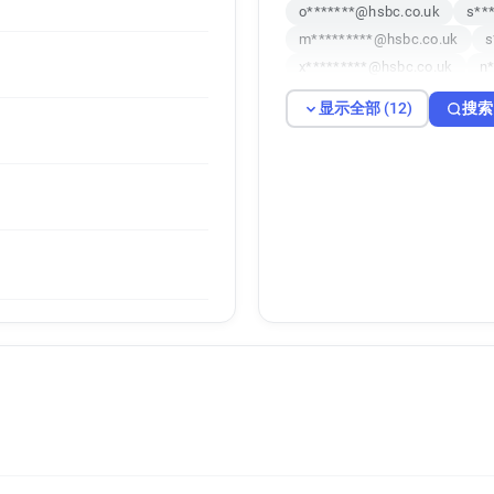
o*******@hsbc.co.uk
s**
m*********@hsbc.co.uk
s
x*********@hsbc.co.uk
n
i*****@hsbc.co.uk
u*****
显示全部 (12)
搜索
n******@hsbc.co.uk
o***