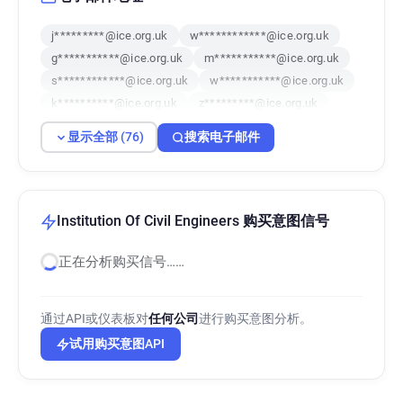
j*********@ice.org.uk
w************@ice.org.uk
g***********@ice.org.uk
m***********@ice.org.uk
s************@ice.org.uk
w***********@ice.org.uk
k**********@ice.org.uk
z*********@ice.org.uk
h***********@ice.org.uk
z********@ice.org.uk
显示全部 (76)
搜索电子邮件
g***********@ice.org.uk
f********@ice.org.uk
f***********@ice.org.uk
d********@ice.org.uk
b************@ice.org.uk
k*******@ice.org.uk
e**********@ice.org.uk
n*********@ice.org.uk
Institution Of Civil Engineers 购买意图信号
u***********@ice.org.uk
l**********@ice.org.uk
正在分析购买信号……
h************@ice.org.uk
b*******@ice.org.uk
f************@ice.org.uk
l*******@ice.org.uk
c*****@ice.org.uk
d*********@ice.org.uk
通过API或仪表板对
任何公司
进行购买意图分析。
y*******@ice.org.uk
c*****@ice.org.uk
试用购买意图API
y********@ice.org.uk
n*****@ice.org.uk
b*******@ice.org.uk
w*****@ice.org.uk
o******@ice.org.uk
l*****@ice.org.uk