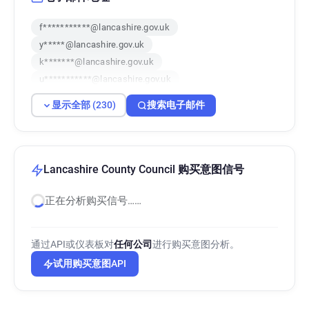
f***********@lancashire.gov.uk
y*****@lancashire.gov.uk
k*******@lancashire.gov.uk
u***********@lancashire.gov.uk
z**********@lancashire.gov.uk
显示全部 (230)
搜索电子邮件
l*****@lancashire.gov.uk
i*******@lancashire.gov.uk
t********@lancashire.gov.uk
p********@lancashire.gov.uk
Lancashire County Council 购买意图信号
i********@lancashire.gov.uk
正在分析购买信号……
y*****@lancashire.gov.uk
z**********@lancashire.gov.uk
a*****@lancashire.gov.uk
通过API或仪表板对
任何公司
进行购买意图分析。
v************@lancashire.gov.uk
试用购买意图API
d*********@lancashire.gov.uk
v********@lancashire.gov.uk
m*********@lancashire.gov.uk