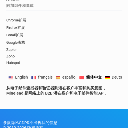
附加组件和集成
e***********@lancashire.gov.uk
o************@lancashire.gov.uk
p********@lancashire.gov.uk
Chrome扩展
g**********@lancashire.gov.uk
Firefox扩展
c*******@lancashire.gov.uk
Gmail扩展
d**********@lancashire.gov.uk
Google表格
v**********@lancashire.gov.uk
Zapier
y***********@lancashire.gov.uk
Zoho
Hubspot
j********@lancashire.gov.uk
a*****@lancashire.gov.uk
English
français
español
简体中文
Deutsch
z*********@lancashire.gov.uk
d********@lancashire.gov.uk
从电子邮件查找器和验证器到潜在客户丰富和购买意图，
j********@lancashire.gov.uk
Minelead 是网络上的 B2B 潜在客户和电子邮件智能 API。
f*******@lancashire.gov.uk
j******@lancashire.gov.uk
k********@lancashire.gov.uk
r***********@lancashire.gov.uk
条款
隐私
不出售我的信息
GDPR
f******@lancashire.gov.uk
© 2019-2026 版权所有。