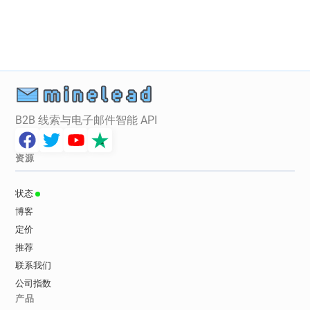
q*********@lancashire.gov.uk
j********@lancashire.gov.uk
o********@lancashire.gov.uk
a************@lancashire.gov.uk
x*****@lancashire.gov.uk
z********@lancashire.gov.uk
d*****@lancashire.gov.uk
B2B 线索与电子邮件智能 API
n*******@lancashire.gov.uk
b*****@lancashire.gov.uk
资源
c******@lancashire.gov.uk
t*********@lancashire.gov.uk
状态
e******@lancashire.gov.uk
博客
z**********@lancashire.gov.uk
定价
v******@lancashire.gov.uk
推荐
v**********@lancashire.gov.uk
联系我们
f************@lancashire.gov.uk
公司指数
d************@lancashire.gov.uk
产品
y************@lancashire.gov.uk