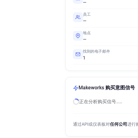
—
员工
—
地点
—
找到的电子邮件
1
Makeworks 购买意图信号
正在分析购买信号……
通过API或仪表板对
任何公司
进行