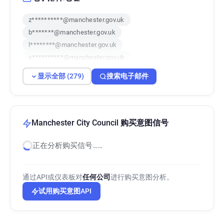
z**********@manchester.gov.uk
b*******@manchester.gov.uk
l********@manchester.gov.uk
c**********@manchester.gov.uk
n*****@manchester.gov.uk
显示全部 (279)
搜索电子邮件
h**********@manchester.gov.uk
i******@manchester.gov.uk
x******@manchester.gov.uk
u*******@manchester.gov.uk
Manchester City Council 购买意图信号
g*********@manchester.gov.uk
正在分析购买信号……
q********@manchester.gov.uk
j******@manchester.gov.uk
w******@manchester.gov.uk
通过API或仪表板对
任何公司
进行购买意图分析。
t******@manchester.gov.uk
试用购买意图API
c********@manchester.gov.uk
n********@manchester.gov.uk
q*********@manchester.gov.uk