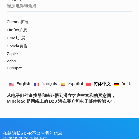
附加组件和集成
r************@manchester.gov.uk
n*********@manchester.gov.uk
t*********@manchester.gov.uk
Chrome扩展
j*****@manchester.gov.uk
Firefox扩展
x********@manchester.gov.uk
Gmail扩展
f*******@manchester.gov.uk
Google表格
k*********@manchester.gov.uk
Zapier
w**********@manchester.gov.uk
Zoho
Hubspot
g******@manchester.gov.uk
s*****@manchester.gov.uk
English
français
español
简体中文
Deutsch
m************@manchester.gov.uk
o**********@manchester.gov.uk
从电子邮件查找器和验证器到潜在客户丰富和购买意图，
v***********@manchester.gov.uk
Minelead 是网络上的 B2B 潜在客户和电子邮件智能 API。
p************@manchester.gov.uk
b***********@manchester.gov.uk
g**********@manchester.gov.uk
v*****@manchester.gov.uk
条款
隐私
不出售我的信息
GDPR
a************@manchester.gov.uk
© 2019-2026 版权所有。