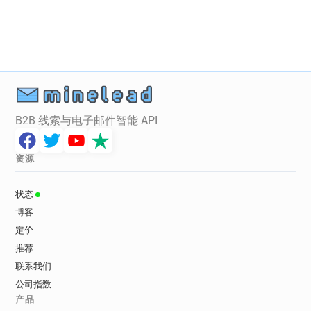
g************@manchester.gov.uk
m********@manchester.gov.uk
h********@manchester.gov.uk
e*****@manchester.gov.uk
u******@manchester.gov.uk
n******@manchester.gov.uk
k*********@manchester.gov.uk
B2B 线索与电子邮件智能 API
t********@manchester.gov.uk
a******@manchester.gov.uk
资源
x********@manchester.gov.uk
k************@manchester.gov.uk
状态
f********@manchester.gov.uk
博客
s************@manchester.gov.uk
定价
k*********@manchester.gov.uk
推荐
s********@manchester.gov.uk
联系我们
j******@manchester.gov.uk
公司指数
d*****@manchester.gov.uk
产品
q********@manchester.gov.uk