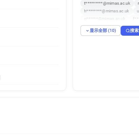
t*********@mimas.ac.uk
h********@mimas.ac.uk
u
o******@mimas.ac.uk
f*
y******@mimas.ac.uk
m*
显示全部 (10)
搜索