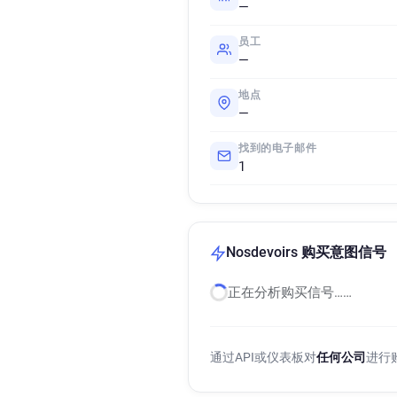
—
员工
—
地点
—
找到的电子邮件
1
Nosdevoirs 购买意图信号
正在分析购买信号……
通过API或仪表板对
任何公司
进行