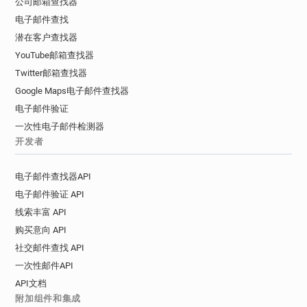
公司邮箱查找器
e*****@randstad.fr
a**********@randstad.fr
电子邮件查找
b******@randstad.fr
o*********@randstad.fr
潜在客户查找器
l********@randstad.fr
v******@randstad.fr
YouTube邮箱查找器
n******@randstad.fr
x*********@randstad.fr
Twitter邮箱查找器
y******@randstad.fr
a***********@randstad.fr
Google Maps电子邮件查找器
h************@randstad.fr
t*****@randstad.fr
电子邮件验证
c**********@randstad.fr
一次性电子邮件检测器
m************@randstad.fr
开发者
u************@randstad.fr
c******@randstad.fr
d***********@randstad.fr
g**********@randstad.fr
电子邮件查找器API
r***********@randstad.fr
a*******@randstad.fr
电子邮件验证 API
v********@randstad.fr
r*****@randstad.fr
线索丰富 API
f******@randstad.fr
y********@randstad.fr
购买意向 API
g******@randstad.fr
t***********@randstad.fr
f**********@randstad.fr
t***********@randstad.fr
社交邮件查找 API
g**********@randstad.fr
q***********@randstad.fr
一次性邮件API
s*****@randstad.fr
o*******@randstad.fr
API文档
附加组件和集成
v**********@randstad.fr
p********@randstad.fr