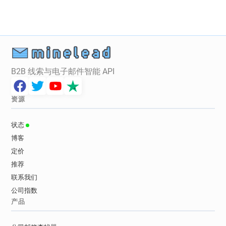
g*********@randstad.fr
r*********@randstad.fr
w***********@randstad.fr
k*********@randstad.fr
e*********@randstad.fr
d***********@randstad.fr
m*******@randstad.fr
g*********@randstad.fr
r**********@randstad.fr
n******@randstad.fr
d************@randstad.fr
n*********@randstad.fr
B2B 线索与电子邮件智能 API
c*******@randstad.fr
f************@randstad.fr
i**********@randstad.fr
b*****@randstad.fr
资源
o*********@randstad.fr
k**********@randstad.fr
e********@randstad.fr
l************@randstad.fr
状态
f*********@randstad.fr
a***********@randstad.fr
博客
w******@randstad.fr
n**********@randstad.fr
定价
p********@randstad.fr
y************@randstad.fr
推荐
p*********@randstad.fr
l********@randstad.fr
联系我们
z*********@randstad.fr
g*******@randstad.fr
公司指数
b*******@randstad.fr
q******@randstad.fr
产品
f*******@randstad.fr
u***********@randstad.fr
v***********@randstad.fr
m***********@randstad.fr