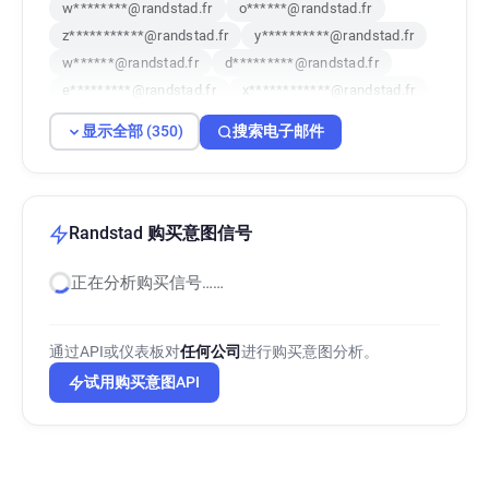
w********@randstad.fr
o******@randstad.fr
z***********@randstad.fr
y**********@randstad.fr
w******@randstad.fr
d*********@randstad.fr
e*********@randstad.fr
x************@randstad.fr
f*****@randstad.fr
r************@randstad.fr
显示全部 (350)
搜索电子邮件
s**********@randstad.fr
l************@randstad.fr
a*******@randstad.fr
i********@randstad.fr
t***********@randstad.fr
l*****@randstad.fr
y************@randstad.fr
Randstad 购买意图信号
m************@randstad.fr
正在分析购买信号……
y************@randstad.fr
d********@randstad.fr
a*******@randstad.fr
f*********@randstad.fr
r*****@randstad.fr
g*****@randstad.fr
通过API或仪表板对
任何公司
进行购买意图分析。
u***********@randstad.fr
b********@randstad.fr
试用购买意图API
i********@randstad.fr
x*****@randstad.fr
h***********@randstad.fr
f************@randstad.fr
r*********@randstad.fr
q**********@randstad.fr
y*******@randstad.fr