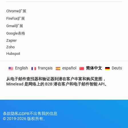
q*********@randstad.fr
d*******@randstad.fr
e***********@randstad.fr
i**********@randstad.fr
Chrome扩展
r************@randstad.fr
Firefox扩展
c************@randstad.fr
Gmail扩展
u************@randstad.fr
Google表格
v************@randstad.fr
g*********@randstad.fr
Zapier
z*****@randstad.fr
i********@randstad.fr
Zoho
Hubspot
i*****@randstad.fr
b*******@randstad.fr
h***********@randstad.fr
m********@randstad.fr
English
français
español
简体中文
Deutsch
x***********@randstad.fr
b********@randstad.fr
o*********@randstad.fr
g*******@randstad.fr
从电子邮件查找器和验证器到潜在客户丰富和购买意图，
b***********@randstad.fr
h***********@randstad.fr
Minelead 是网络上的 B2B 潜在客户和电子邮件智能 API。
h**********@randstad.fr
w*****@randstad.fr
c*********@randstad.fr
c************@randstad.fr
n********@randstad.fr
u*****@randstad.fr
p******@randstad.fr
e***********@randstad.fr
条款
隐私
不出售我的信息
GDPR
u******@randstad.fr
q************@randstad.fr
© 2019-2026 版权所有。
c*********@randstad.fr
y*********@randstad.fr