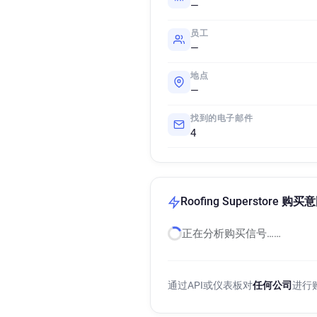
—
员工
—
地点
—
找到的电子邮件
4
Roofing Superstore 购
正在分析购买信号……
通过API或仪表板对
任何公司
进行