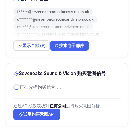
f*****@sevenoakssoundandvision.co.uk
u*******@sevenoakssoundandvision.co.uk
e*****@sevenoakssoundandvision.co.uk
g**********@sevenoakssoundandvision.co.uk
p********@sevenoakssoundandvision.co.uk
显示全部 (9)
搜索电子邮件
b***********@sevenoakssoundandvision.co.uk
x********@sevenoakssoundandvision.co.uk
k********@sevenoakssoundandvision.co.uk
e**********@sevenoakssoundandvision.co.uk
Sevenoaks Sound & Vision 购买意图信号
正在分析购买信号……
通过API或仪表板对
任何公司
进行购买意图分析。
试用购买意图API