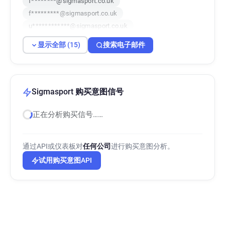
f********@sigmasport.co.uk
f*********@sigmasport.co.uk
u************@sigmasport.co.uk
l******@sigmasport.co.uk
显示全部 (15)
搜索电子邮件
z*******@sigmasport.co.uk
i*******@sigmasport.co.uk
b*******@sigmasport.co.uk
b*****@sigmasport.co.uk
Sigmasport 购买意图信号
m***********@sigmasport.co.uk
正在分析购买信号……
m************@sigmasport.co.uk
c******@sigmasport.co.uk
o*****@sigmasport.co.uk
通过API或仪表板对
任何公司
进行购买意图分析。
r************@sigmasport.co.uk
试用购买意图API
e******@sigmasport.co.uk