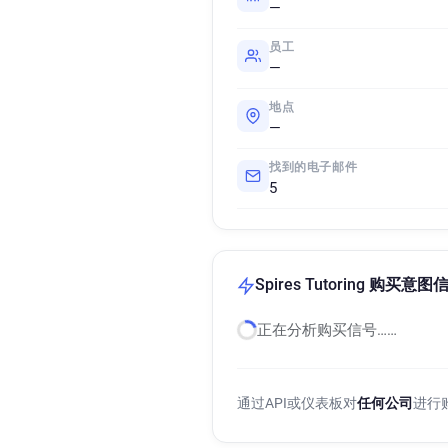
—
员工
—
地点
—
找到的电子邮件
5
Spires Tutoring 购买意图
正在分析购买信号……
通过API或仪表板对
任何公司
进行