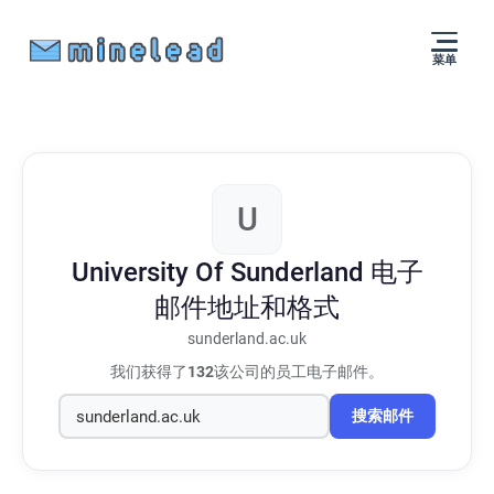
菜单
U
University Of Sunderland
电子
邮件地址和格式
sunderland.ac.uk
我们获得了
132
该公司的员工电子邮件。
搜索邮件