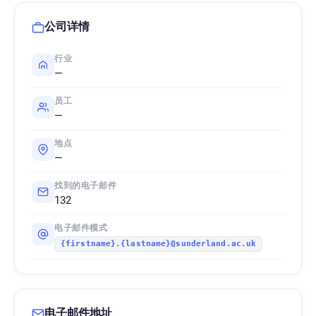
公司详情
行业
—
员工
—
地点
—
找到的电子邮件
132
电子邮件模式
{firstname}.{lastname}@sunderland.ac.uk
电子邮件地址