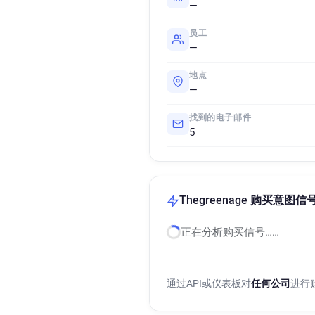
—
员工
—
地点
—
找到的电子邮件
5
Thegreenage 购买意图信
正在分析购买信号……
通过API或仪表板对
任何公司
进行