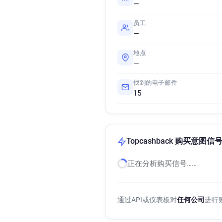
—
员工
—
地点
—
找到的电子邮件
15
Topcashback 购买意图信
正在分析购买信号……
通过API或仪表板对
任何公司
进行