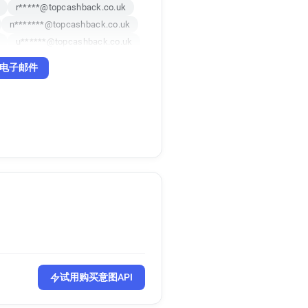
r*****@topcashback.co.uk
n*******@topcashback.co.uk
u******@topcashback.co.uk
电子邮件
k
uk
uk
o.uk
co.uk
co.uk
试用购买意图API