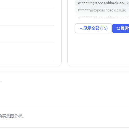
e*******@topcashback.co.uk
t******@topcashback.co.uk
g*******@topcashback.co.uk
a*******@topcashback.co.uk
显示全部 (15)
搜索
i********@topcashback.co.u
m********@topcashback.co.
n*********@topcashback.co.
j***********@topcashback.c
a************@topcashback.
d************@topcashback.
s*******@topcashback.co.uk
号
购买意图分析。