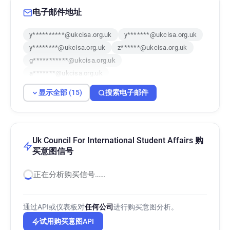
电子邮件地址
y**********@ukcisa.org.uk
y*******@ukcisa.org.uk
y********@ukcisa.org.uk
z******@ukcisa.org.uk
g***********@ukcisa.org.uk
a*******@ukcisa.org.uk
u***********@ukcisa.org.uk
d*****@ukcisa.org.uk
显示全部 (15)
搜索电子邮件
r********@ukcisa.org.uk
y*******@ukcisa.org.uk
l*******@ukcisa.org.uk
l*******@ukcisa.org.uk
p************@ukcisa.org.uk
l*****@ukcisa.org.uk
g*********@ukcisa.org.uk
Uk Council For International Student Affairs 购
买意图信号
正在分析购买信号……
通过API或仪表板对
任何公司
进行购买意图分析。
试用购买意图API