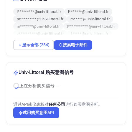
i*********@univ-littoral.fr
l*******@univ-littoral.fr
m*********@univ-littoral.fr
m*****@univ-littoral.fr
m*******@univ-littoral.fr
t***********@univ-littoral.fr
z**********@univ-littoral.fr
f*****@univ-littoral.fr
b**********@univ-littoral.fr
b********@univ-littoral.fr
显示全部 (254)
搜索电子邮件
n************@univ-littoral.fr
r**********@univ-littoral.fr
d**********@univ-littoral.fr
p*****@univ-littoral.fr
m*****@univ-littoral.fr
y************@univ-littoral.fr
Univ-Littoral 购买意图信号
i*********@univ-littoral.fr
正在分析购买信号……
j***********@univ-littoral.fr
v**********@univ-littoral.fr
e*********@univ-littoral.fr
j******@univ-littoral.fr
通过API或仪表板对
任何公司
进行购买意图分析。
l**********@univ-littoral.fr
t******@univ-littoral.fr
试用购买意图API
s*****@univ-littoral.fr
q*******@univ-littoral.fr
o*******@univ-littoral.fr
z*******@univ-littoral.fr
b********@univ-littoral.fr
u********@univ-littoral.fr