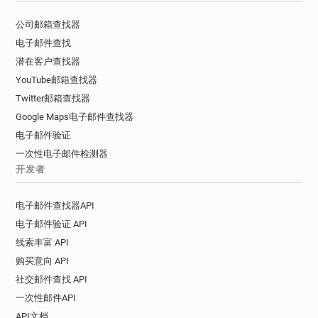
j**********@univ-littoral.fr
d********@univ-littoral.fr
公司邮箱查找器
w********@univ-littoral.fr
电子邮件查找
d************@univ-littoral.fr
潜在客户查找器
j*********@univ-littoral.fr
h********@univ-littoral.fr
YouTube邮箱查找器
n***********@univ-littoral.fr
Twitter邮箱查找器
t***********@univ-littoral.fr
f*******@univ-littoral.fr
Google Maps电子邮件查找器
i*********@univ-littoral.fr
电子邮件验证
p***********@univ-littoral.fr
h*******@univ-littoral.fr
一次性电子邮件检测器
i*****@univ-littoral.fr
d*****@univ-littoral.fr
开发者
i********@univ-littoral.fr
a******@univ-littoral.fr
i*****@univ-littoral.fr
y**********@univ-littoral.fr
电子邮件查找器API
x*****@univ-littoral.fr
d*******@univ-littoral.fr
电子邮件验证 API
z******@univ-littoral.fr
m********@univ-littoral.fr
线索丰富 API
j********@univ-littoral.fr
d********@univ-littoral.fr
购买意向 API
p*****@univ-littoral.fr
g*******@univ-littoral.fr
o************@univ-littoral.fr
社交邮件查找 API
k*******@univ-littoral.fr
l*******@univ-littoral.fr
一次性邮件API
b***********@univ-littoral.fr
API文档