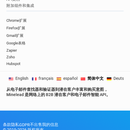
附加组件和集成
o***********@univ-littoral.fr
h*******@univ-littoral.fr
c*****@univ-littoral.fr
a*****@univ-littoral.fr
c*******@univ-littoral.fr
t**********@univ-littoral.fr
Chrome扩展
o********@univ-littoral.fr
Firefox扩展
f************@univ-littoral.fr
Gmail扩展
l*********@univ-littoral.fr
Google表格
g**********@univ-littoral.fr
x********@univ-littoral.fr
Zapier
k*********@univ-littoral.fr
a*********@univ-littoral.fr
Zoho
Hubspot
h*********@univ-littoral.fr
h************@univ-littoral.fr
English
français
español
简体中文
Deutsch
e***********@univ-littoral.fr
f********@univ-littoral.fr
g********@univ-littoral.fr
从电子邮件查找器和验证器到潜在客户丰富和购买意图，
i*****@univ-littoral.fr
b*********@univ-littoral.fr
Minelead 是网络上的 B2B 潜在客户和电子邮件智能 API。
t********@univ-littoral.fr
a********@univ-littoral.fr
q************@univ-littoral.fr
x********@univ-littoral.fr
h*******@univ-littoral.fr
l********@univ-littoral.fr
p*****@univ-littoral.fr
条款
隐私
不出售我的信息
GDPR
e*********@univ-littoral.fr
p********@univ-littoral.fr
© 2019-2026 版权所有。